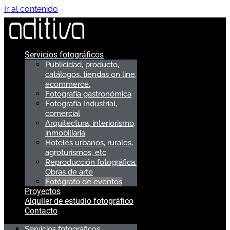
Ir al contenido
Servicios fotográficos
Publicidad, producto,
catálogos, tiendas on line,
ecommerce.
Fotografía gastronómica
Fotografía Industrial,
comercial
Arquitectura, interiorismo,
inmobiliaria
Hoteles urbanos, rurales,
agroturismos, etc
Reproducción fotográfica.
Obras de arte
Fotógrafo de eventos
Proyectos
Alquiler de estudio fotográfico
Contacto
Servicios fotográficos