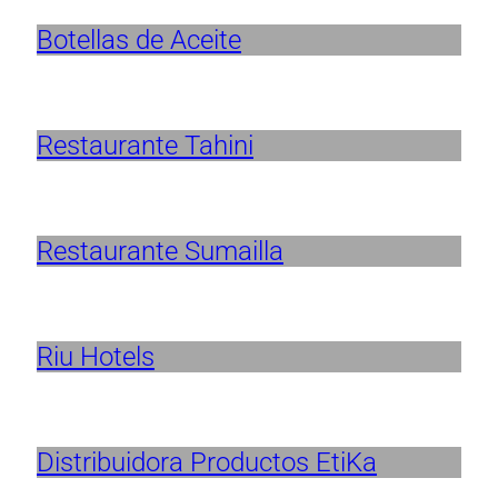
Botellas de Aceite
Restaurante Tahini
Restaurante Sumailla
Riu Hotels
Distribuidora Productos EtiKa