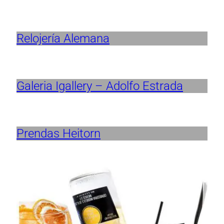
Relojería Alemana
Galeria Igallery – Adolfo Estrada
Prendas Heitorn