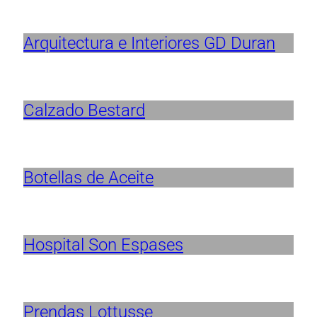
Arquitectura e Interiores GD Duran
Calzado Bestard
Botellas de Aceite
Hospital Son Espases
Prendas Lottusse