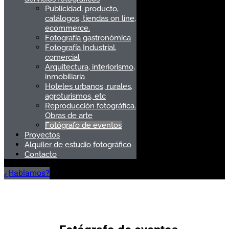
Publicidad, producto,
catálogos, tiendas on line,
ecommerce.
Fotografía gastronómica
Fotografía Industrial,
comercial
Arquitectura, interiorismo,
inmobiliaria
Hoteles urbanos, rurales,
agroturismos, etc
Reproducción fotográfica.
Obras de arte
Fotógrafo de eventos
Proyectos
Alquiler de estudio fotográfico
Contacto
¿Hablamos?