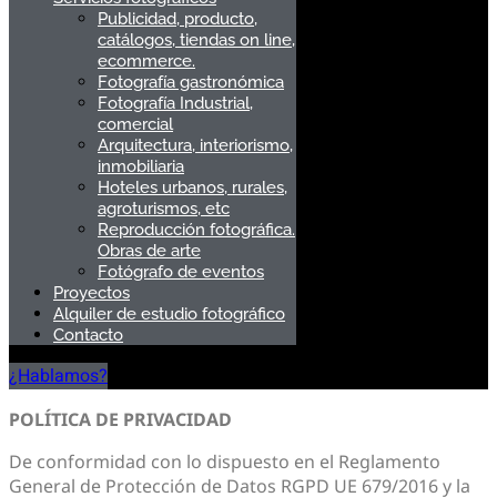
Publicidad, producto,
catálogos, tiendas on line,
ecommerce.
Fotografía gastronómica
Fotografía Industrial,
comercial
Arquitectura, interiorismo,
inmobiliaria
Hoteles urbanos, rurales,
agroturismos, etc
Reproducción fotográfica.
Obras de arte
Fotógrafo de eventos
Proyectos
Alquiler de estudio fotográfico
Contacto
¿Hablamos?
POLÍTICA DE PRIVACIDAD
De conformidad con lo dispuesto en el Reglamento
General de Protección de Datos RGPD UE 679/2016 y la