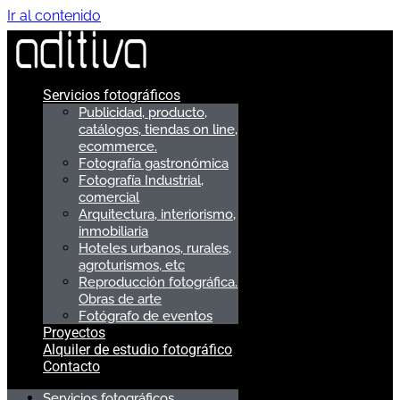
Ir al contenido
Servicios fotográficos
Publicidad, producto,
catálogos, tiendas on line,
ecommerce.
Fotografía gastronómica
Fotografía Industrial,
comercial
Arquitectura, interiorismo,
inmobiliaria
Hoteles urbanos, rurales,
agroturismos, etc
Reproducción fotográfica.
Obras de arte
Fotógrafo de eventos
Proyectos
Alquiler de estudio fotográfico
Contacto
Servicios fotográficos