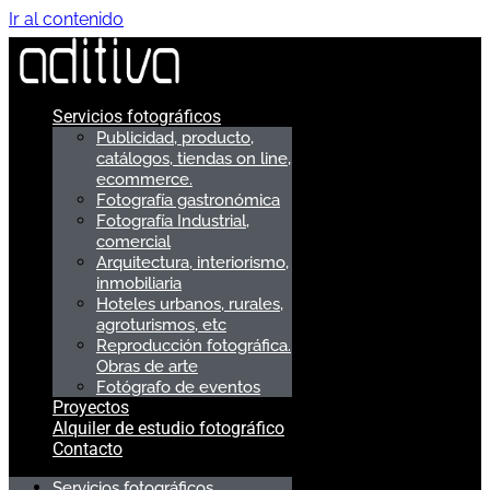
Ir al contenido
Servicios fotográficos
Publicidad, producto,
catálogos, tiendas on line,
ecommerce.
Fotografía gastronómica
Fotografía Industrial,
comercial
Arquitectura, interiorismo,
inmobiliaria
Hoteles urbanos, rurales,
agroturismos, etc
Reproducción fotográfica.
Obras de arte
Fotógrafo de eventos
Proyectos
Alquiler de estudio fotográfico
Contacto
Servicios fotográficos