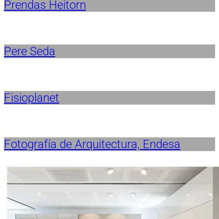
Prendas Heitorn
Pere Seda
Fisioplanet
Fotografía de Arquitectura, Endesa