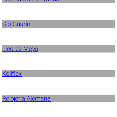
Giò Guarini
Licores Moya
Kollflex
Relojería Alemana